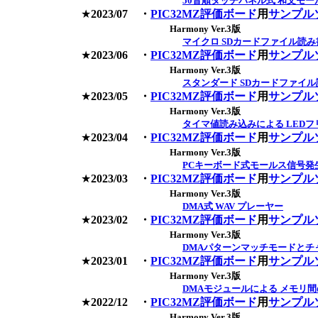
50音順タッチパネル式 和文モ
★
2023/07
・
PIC32MZ評価ボード
用
サンプル
Harmony Ver.3版
マイクロ SDカードファイル読み
★
2023/06
・
PIC32MZ評価ボード
用
サンプル
Harmony Ver.3版
スタンダード SDカードファイ
★
2023/05
・
PIC32MZ評価ボード
用
サンプル
Harmony Ver.3版
タイマ値読み込みによる LED
★
2023/04
・
PIC32MZ評価ボード
用
サンプル
Harmony Ver.3版
PCキーボード式モールス信号発
★
2023/03
・
PIC32MZ評価ボード
用
サンプル
Harmony Ver.3版
DMA式 WAV プレーヤー
★
2023/02
・
PIC32MZ評価ボード
用
サンプル
Harmony Ver.3版
DMAパターンマッチモードとチ
★
2023/01
・
PIC32MZ評価ボード
用
サンプル
Harmony Ver.3版
DMAモジュールによる メモリ
★
2022/12
・
PIC32MZ評価ボード
用
サンプル
Harmony Ver.3版