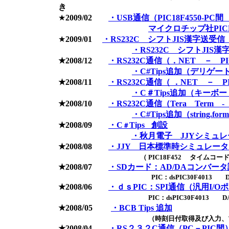
き
★
2009/02
・USB通信（PIC18F4550-P
マイクロチップ社PI
★
2009/01
・RS232C シフトJIS漢字送受信
・RS232C シフトJIS漢
★2008/12
・RS232C通信（．NET － PIC
・C#Tips追加（デリゲ
★2008/11
・RS232C通信（ ．NET － PI
・C＃Tips追加（キー
★2008/10
・RS232C通信（Tera Term - 
・C#Tips追加（string.form
★2008/09
・C
Tips
創設
＃
・秋月電子 JJYシミュレ
★2008/08
・JJY 日本標準時シミュレー
（ PIC18F452 タイム
★2008/07
・SDカード：AD/DAコンバー
PIC：dsPIC30F4013 DAコンバ
★2008/06
・ｄｓPIC：SPI通信（汎用I/
PIC：dsPIC30F4013
/
★2008
05
・BCB Tips 追加
（時刻日付取得及び入力、
★2008/04
・RS２３２C通信（PC－PIC間