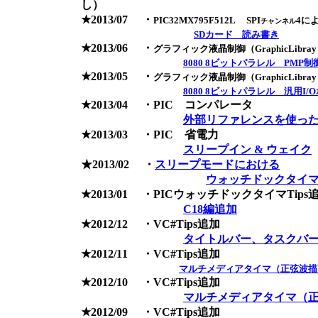
し）
★2013/07 ・
PIC32MX795F512L SPI
4に
チャンネル
SDカード 読み書き
★2013/06 ・
グラフィック液晶制御（GraphicLibra
8080 8ビットパラレル PMP制
★2013/05 ・
グラフィック液晶制御（GraphicLibra
8080 8ビットパラレル 汎用I/
★2013/04 ・PIC コンパレータ
外部リファレンスを使った
★2013/03 ・PIC 省電力
スリープイン & ウェイク
★2013/02 ・
スリープモードにおける
ウォッチドックタイマ
★2013/01 ・PICウォッチドックタイマTips
C18編追加
★2012/12 ・VC#Tips追加
タイトルバー、タスクバ
★2012/11 ・VC#Tips追加
マルチメディアタイマ（正弦波描画
★2012/10 ・VC#Tips追加
マルチメディアタイマ（
★2012/09 ・VC#Tips追加