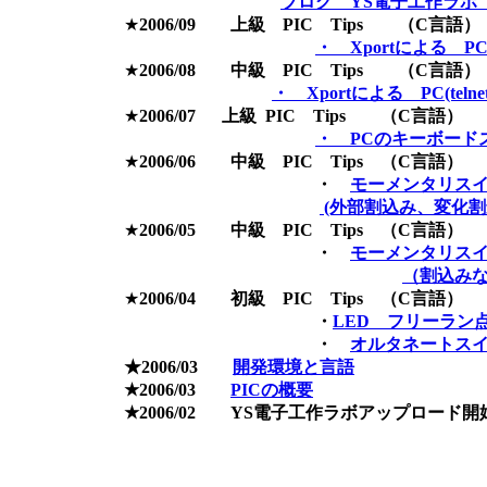
ブログ YS電子工作ラボ
★
2006/09 上級 PIC Tips （C言語）
・ Xportによる PC
★
2006/08 中級 PIC Tips （C言語）
・ Xportによる PC(teln
★
2006/0
7 上級 PIC Tips （C言語）
・ PCのキーボード
★
2006/0
6 中級 PIC Tips （C言語）
・
モーメンタリスイ
(外部割込み、変化
★
2006/05
中級 PIC Tips （C言語）
・
モーメンタリスイ
（割込み
★
2006/04 初級 PIC Tips （C言語）
・
LED フリーラン
・
オルタネートスイ
★2006/03
開発環境と言語
★2006/03
PICの概要
★2006/02 YS電子工作ラボアップロード開