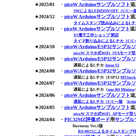
★
2025/01
・
picoW Arduinoサンプルソフト
追
SWによるLEDのON/OFF（C/C++
★
2024/12
・
picoW Arduinoサンプルソフト
追
タイムスタンプ読み込みによるLチカ
★
2024/11
・
picoW Arduinoサンプルソフト
追
YS電子工作ショップ 閉店
タイマ割り込みによるLチカ（C/C+
★
2024/10
・
picoW/Arduino/ESP32サンプ
picoW スマホ式WiFi_STAモ
★
2024/09
・
picoW/Arduino/ESP32サンプ
遅延によるLチカ
Atom S3
★
2024/08
・
picoW/Arduino/ESP32サンプ
遅延によるLチカ（ESP32-
M5Stack
★
2024/07
・
picoW/Arduino/ESP32サンプ
遅延によるLチカ（
uno R4 Minima
/
★
2024/06
・
picoW Arduinoサンプルソフト
追
遅延によるLチカ（C/C++版
Ardu
★
2024/05
・
picoW Arduinoサンプルソフト
追
picoW スマホ式WiFi_APモー
★
2024/04
・
PIC32MZ評価ボード
用
サンプル
Harmony Ver.3版
RX-8025によるタイムスタン