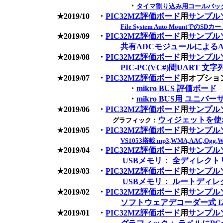
・
タイマ割り込み用コールバッ
★2019/10 ・
PIC32MZ評価ボード
用
サンプル
File System Auto MountでのS
★2019/09 ・
PIC32MZ評価ボード
用
サンプル
共有ADCモジュールによる
★2019/08
・
PIC32MZ評価ボード
用
サンプル
PIC-PC(VC#)間UART 
★
2019/07
・
PIC32MZ評価ボード
用オプショ
・
mikro BUS 評価ボード
・
mikro BUS用 ユニバ
★
2019/06
・
PIC32MZ評価ボード
用
サンプル
ウィジェットを使
グラフィック：
★
2019/05 ・
PIC32MZ評価ボード
用
サンプル
VS1053搭載 mp3,WMA,AAC,O
★
2019/04
・
PIC32MZ評価ボード
用
サンプル
USBメモリ： 全ディレクト
★2019/03 ・
PIC32MZ評価ボード
用
サンプル
USBメモリ： ルートディレ
★2019/02 ・
PIC32MZ評価ボード
用
サンプル
ソフトウェアデコーダー式 I2
★2019/01 ・
PIC32MZ評価ボード
用
サンプル