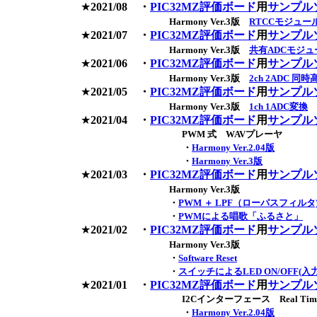
★
2021/08
・
PIC32MZ評価ボード
用
サンプル
Harmony Ver.3版
RTCCモジュ
★
2021/07
・
PIC32MZ評価ボード
用
サンプル
Harmony Ver.3版
共有ADCモジュ
★
2021/06
・
PIC32MZ評価ボード
用
サンプル
Harmony Ver.3版
2ch 2ADC 同
★
2021/05
・
PIC32MZ評価ボード
用
サンプル
Harmony Ver.3版
1ch 1ADC変換
★
2021/04
・
PIC32MZ評価ボード
用
サンプル
PWM 式 WAVプレーヤ
・
Harmony Ver.2.04版
・
Harmony Ver.3版
★
2021/03
・
PIC32MZ評価ボード
用
サンプル
Harmony Ver.3版
・
PWM ＋ LPF（ローパスフィル
・
PWMによる唱歌「ふるさと」
★
2021/02
・
PIC32MZ評価ボード
用
サンプル
Harmony Ver.3版
・
Software Reset
・
スイッチによるLED ON/OFF
★
2021/01
・
PIC32MZ評価ボード
用
サンプル
I2Cインターフェース Real Time Clock
・
Harmony Ver.2.04版