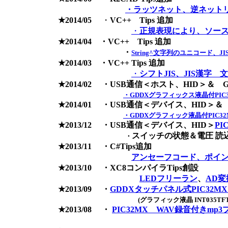
・ラッツネット、逆ネット
★2014/05
・
VC++ Tips 追加
・
正規表現により、ソース
★2014/04 ・VC++ Tips 追加
・
String^文字列のユニコード、
★2014/03 ・VC++ Tips 追加
・
シフトJIS、JIS漢字
★2014/02 ・USB通信＜ホスト、HID＞＆ 
・GDDXグラフィックス液晶付PIC3
★2014/01 ・USB通信＜デバイス、HID＞＆
・GDDXグラフィック液晶付PIC3
★2013/12 ・USB通信＜デバイス、HID＞
PI
スイッチの状態＆電圧 読
・
★2013/11 ・C#Tips追加
アンセーフコード、ポイ
★2013/10 ・XC8コンパイラTips創設
LEDフリーラン
、
AD変
★2013/09 ・
GDDXタッチパネル式PIC32M
(グラフィック液晶 INT035TFT 
★2013/08 ・
PIC32MX WAV録音付きmp