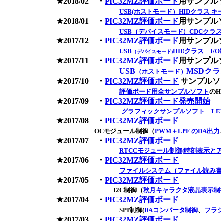
★2018/02 ・
PIC32MZ評価ボード
用サンプル
USB(ホストモード）HIDクラス 
★2018/01 ・
PIC32MZ評価ボード
用サンプル
USB（デバイスモード）CDCクラス
★2017/12 ・
PIC32MZ評価ボード
用サンプル
USB
HIDクラス I/
（デバイスモード)
★2017/11 ・
PIC32MZ評価ボード
用サンプル
USB
MSDク
（ホストモード）
★2017/10 ・
PIC32MZ評価ボード
サンプルソ
評価ボード用全サンプルソフト
のHa
★2017/09 ・
PIC32MZ評価ボード発売開始
グラフィックサンプルソフト LED タッ
★2017/08 ・
PIC32MZ評価ボード
OCモジュール制御（
PWM＋LPF のDA出力
★2017/07 ・
PIC32MZ評価ボード
RTCCモジュール制御(時刻表示とアラーム
★2017/06 ・
PIC32MZ評価ボード
ファイルシステム（ファイル読み書き Ha
★2017/05 ・
PIC32MZ評価ボード
I2C制御（
秋月キャラクタ液晶表示制
★2017/04 ・
PIC32MZ評価ボード
SPI制御(
DAコンバータ制御
、
フラ
★2017/03 ・
PIC32MZ評価ボード