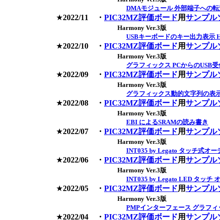
DMAモジュール 外部端子への転
★
2022/11
・
PIC32MZ評価ボード
用
サンプル
Harmony Ver.3版
USBキーボードのキー出力表示 H
★
2022/10
・
PIC32MZ評価ボード
用
サンプル
Harmony Ver.3版
グラフィックス PCからのUSB
★
2022/09
・
PIC32MZ評価ボード
用
サンプル
Harmony Ver.3版
グラフィックス動的文字列の表
★
2022/08
・
PIC32MZ評価ボード
用
サンプル
Harmony Ver.3版
EBI によるSRAMの読み書き
★
2022/07
・
PIC32MZ評価ボード
用
サンプル
Harmony Ver.3版
INT035 by Legato タッチ
★
2022/06
・
PIC32MZ評価ボード
用
サンプル
Harmony Ver.3版
INT035 by Legato LED タッ
★
2022/05
・
PIC32MZ評価ボード
用
サンプル
Harmony Ver.3版
PMPインターフェース グラフィッ
★
2022/04
・
PIC32MZ評価ボード
用
サンプル