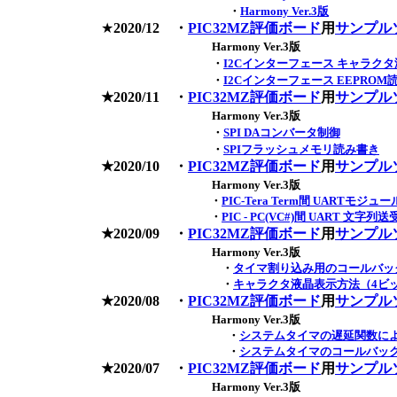
・
Harmony Ver.3版
★
2020/12
・
PIC32MZ評価ボード
用
サンプル
Harmony Ver.3版
・
I2Cインターフェース キャラク
・
I2Cインターフェース EEPROM
★2020/11 ・
PIC32MZ評価ボード
用
サンプル
Harmony Ver.3版
・
SPI DAコンバータ制御
・
SPIフラッシュメモリ読み書き
★2020/10 ・
PIC32MZ評価ボード
用
サンプル
Harmony Ver.3版
・
PIC-Tera Term間 UARTモジ
・
PIC - PC(VC#)間 UART 文
★2020/09 ・
PIC32MZ評価ボード
用
サンプル
Harmony Ver.3版
・
タイマ割り込み用のコールバック
・
キャラクタ液晶表示方法（4ビ
★2020/08 ・
PIC32MZ評価ボード
用
サンプル
Harmony Ver.3版
・
システムタイマの遅延関数によ
・
システムタイマのコールバック
★2020/07 ・
PIC32MZ評価ボード
用
サンプル
Harmony Ver.3版