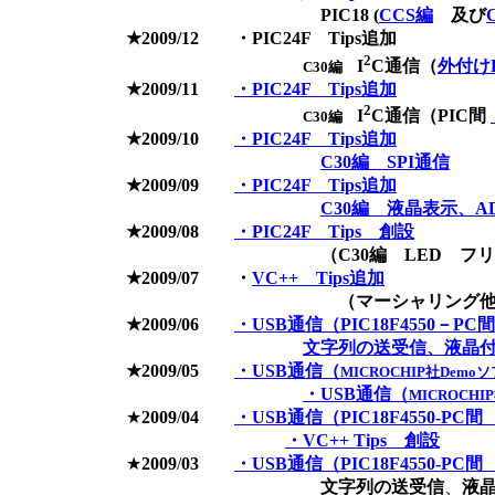
PIC18 (
CCS編
及び
★2009/12 ・PIC24F Tips追加
2
I
C通信（
外付け
C30編
★2009/11
・PIC24F Tips追加
2
I
C通信（PIC間
C30編
★2009/10
・PIC24F Tips追加
C30編 SPI通信
★2009/09
・PIC24F Tips追加
C30編 液晶表示、A
★2009/08
・PIC24F Tips 創設
（C30編 LED フリー
★2009/07 ・
VC++ Tips追加
（マーシャリング他
★2009/06
・USB通信（PIC18F4550－
文字列の送受信、液晶付
★2009/05
・USB通信（
MICROCHIP社De
・USB通信（
MICROCH
★
2009
/
04
・USB通信（PIC18F4550-P
・VC++ Tips 創設
★
2009
/
03
・USB通信（PIC18F4550-PC
文字列の送受信
、
液