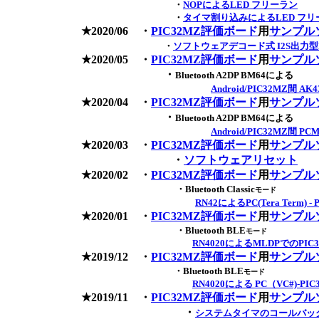
・
NOPによるLED フリーラン
・
タイマ割り込みによるLED フリー
★2020/06 ・
PIC32MZ評価ボード
用
サンプル
・
ソフトウェアデコード式 I2S出力型M
★2020/05 ・
PIC32MZ評価ボード
用
サンプル
・
Bluetooth A2DP BM64による
Android/PIC32MZ間 
★2020/04 ・
PIC32MZ評価ボード
用
サンプル
・
Bluetooth A2DP BM64による
Android/PIC32MZ間 
★2020/03 ・
PIC32MZ評価ボード
用
サンプル
・
ソフトウェアリセット
★2020/02 ・
PIC32MZ評価ボード
用
サンプル
・Bluetooth Classic
モード
RN42によるPC(Tera Term)
★2020/01 ・
PIC32MZ評価ボード
用
サンプル
・Bluetooth BLE
モード
RN4020によるMLDPでのPI
★2019/12 ・
PIC32MZ評価ボード
用
サンプル
・Bluetooth BLE
モード
RN4020による PC（VC#)-P
★2019/11 ・
PIC32MZ評価ボード
用
サンプル
・
システムタイマのコールバッ