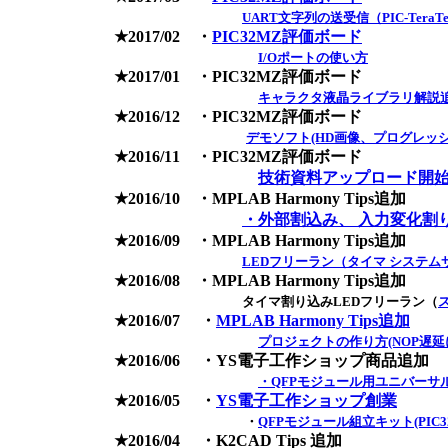
UART文字列の送受信（PIC-TeraTerm
★2017/02 ・
PIC32MZ評価ボード
I/Oポートの使い方
★2017/01 ・PIC32MZ評価ボード
キャラクタ液晶ライブラリ解説
★2016/12 ・PIC32MZ評価ボード
デモソフト(HD画像、プログレッシブ
★2016/11 ・PIC32MZ評価ボード
技術資料アップロード開
★2016/10 ・MPLAB Harmony Tips追加
・外部割込み、 入力変化割
★2016/09 ・MPLAB Harmony Tips追加
LEDフリーラン（タイマ システ
★2016/08 ・MPLAB Harmony Tips追加
タイマ割り込みLEDフリーラン（
★2016/07 ・
MPLAB Harmony Tips追加
プロジェクトの作り方(NOP遅延による
★2016/06 ・YS電子工作ショップ商品追加
・QFPモジュール用ユニバーサ
★2016/05 ・
YS電子工作ショップ創業
・
QFPモジュール組立キット(PIC32M
★2016/04 ・K2CAD Tips 追加