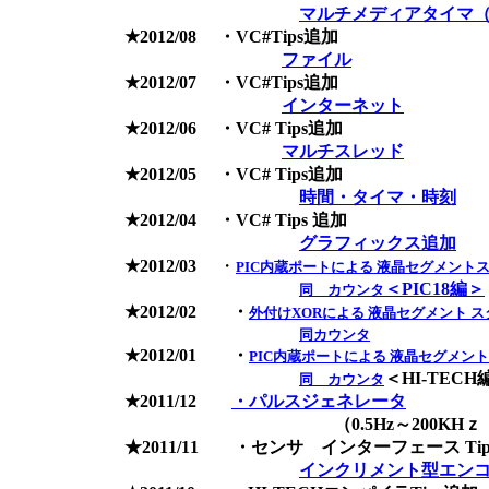
マルチメディアタイマ
★2012/08 ・VC#Tips追加
ファイル
★2012/07 ・VC#Tips追加
インターネット
★2012/06 ・VC# Tips追加
マルチスレッド
★2012/05 ・VC# Tips追加
時間・タイマ・時刻
★2012/04 ・VC# Tips 追加
グラフィックス追加
★2012/03
・
PIC内蔵ポートによる 液晶セグメン
＜PIC18編＞
同 カウンタ
★2012/02 ・
外付けXORによる 液晶セグメント 
同カウンタ
★2012/01 ・
PIC内蔵ポートによる 液晶セグメ
＜HI-TECH
同 カウンタ
★2011/12
・パルスジェネレータ
（0.5Hz～200KHｚ ｄ
★2011/11 ・センサ インターフェース Ti
インクリメント型エンコー