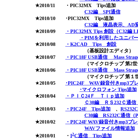
★2010/11 ・PIC32MX Tips追加
C32編 SPI通信
★2010/10 ･PIC32MX Tips追加
C32編 液晶表示、AD
★2010/09
・PIC32MX Tips 創設（C32
・PIMを利用したユニバ
★2010/08
・K2CAD Tips 創設
（基板設計エディタ）
★2010/07
・PIC18F USB通信 Mass Str
（マイクロチップ 第2世代SDカ
★2010/06
・PIC18F USB通信 Mass Str
（マイクロチップ 第１世代SDカ
★
2010
/
05
･PIC24F WAV録音付きmp3
･マイクロフォン Tips追加
★2010/04
・ＰＩＣ24Ｆ Ｔｉｐ追加
Ｃ30編 ＲＳ232Ｃ通
★2010/03
・PIC24F Tips追加
、
RS23
C30編 RS232C通信（
★2010/02
・PIC24F WAV録音付きmp3プ
WAVファイル情報追加
2
★2010/01 ・
I
C通信 Tips追加