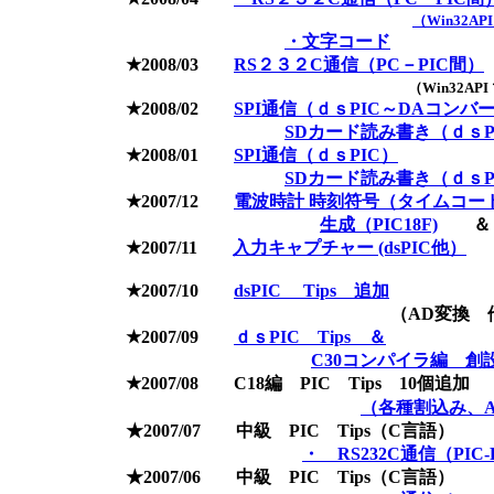
（Win32A
・文字コード
★2008/03
RS２３２C通信（PC－PIC間）
（Win32A
★2008/02
SPI通信（ｄｓPIC～DAコンバ
SDカード読み書き（ｄｓPIC
★2008/01
SPI通信（ｄｓPIC）
SDカード読み書き（ｄｓPI
★2007/12
電波時計 時刻符号（タイム
生成（PIC18F)
★2007/11
入力キャプチャー (dsPIC他）
★2007/10
dsPIC Tips 追加
（AD変換 他
★2007/09
ｄｓPIC Tips ＆
C30コンパイラ編 創
★2007/08 C18編 PIC Tips 10個追加
（各種割込み、A
★2007/07 中級 PIC Tips（C言語）
・ RS232C通信（PIC
★2007/06 中級 PIC Tips（C言語）