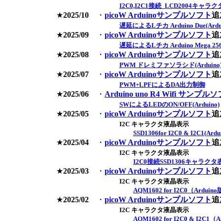
I2C0,I2C1接続_LCD2004キャラクタ表
★
2025/10
・
picoW Arduinoサンプルソフト
追
遅延によるLチカ Arduino Due(Ardu
★
2025/09
・
picoW Arduinoサンプルソフト
追
遅延によるLチカ Arduino Mega 2560
★
2025/08
・
picoW Arduinoサンプルソフト
追
PWM ドレミファソラシド(Arduino
★
2025/07
・
picoW Arduinoサンプルソフト
追
PWM+LPFによるDA出力制御
★
2025/06
・
Arduino uno R4 Wifi サンプル
SWによるLEDのON/OFF(Arduino)
★
2025/05
・
picoW Arduinoサンプルソフト
追
I2C キャラクタ液晶表示
SSD1306for I2C0 & I2C1
★
2025/04
・
picoW Arduinoサンプルソフト
追
I2C キャラクタ液晶表示
I2C0接続SSD1306キャラクタ
★
2025/03
・
picoW Arduinoサンプルソフト
追
I2C キャラクタ液晶表示
AQM1602 for I2C0（Arduino
★
2025/02
・
picoW Arduinoサンプルソフト
追
I2C キャラクタ液晶表示
AQM1602 for I2C0 & I2C1（A