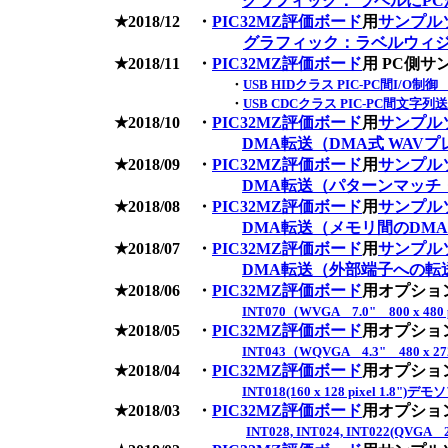
グラフィック： ラベルにPC
★2018/12 ・
PIC32MZ評価ボード
用
サンプル
グラフィック：ラベルウィ
★2018/11 ・
PIC32MZ評価ボード
用 PC側
・
USB HIDクラス PIC-PC間I/O制
・
USB CDCクラス PIC-PC間文字
★2018/10 ・
PIC32MZ評価ボード
用
サンプル
DMA転送（DMA式 WAV
★2018/09 ・
PIC32MZ評価ボード
用
サンプル
DMA転送（パターンマッチ
★2018/08 ・
PIC32MZ評価ボード
用
サンプル
DMA転送（メモリ間のDMA
★2018/07 ・
PIC32MZ評価ボード
用
サンプル
DMA転送（外部端子への転送に
★2018/06 ・
PIC32MZ評価ボード
用オプショ
INT070（WVGA 7.0" 800 x 48
★2018/05 ・
PIC32MZ評価ボード
用オプショ
INT043（WQVGA 4.3" 480 x 2
★2018/04 ・
PIC32MZ評価ボード
用オプショ
INT018(160 x 128 pixel 1.8")デ
★2018/03 ・
PIC32MZ評価ボード
用オプショ
INT028, INT024, INT022(QVGA 