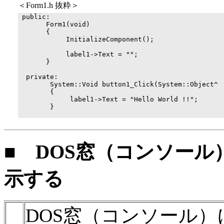
＜Form1.h 抜粋＞
 public:

       Form1(void)

       {

            InitializeComponent();

            label1->Text = "";

       }

  private:

        System::Void button1_Click(System::Object^  
        {

             label1->Text = "Hello World !!";       
        }

■
DOS窓（コンソール）に”
示する
DOS窓（コンソール）に”H