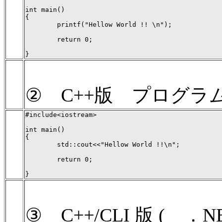
int main()

{

        printf("Hellow World !! \n");

        return 0;

② C++版 プログラ
#include<iostream>

int main()

{

        std::cout<<"Hellow World !!\n";

        return 0;

③ C++/CLI 版 (