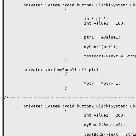
        private: System::Void button1_Click(System::Ob
                         {

                                 int* ptr1;

                                 int value1 = 100;

                                 ptr1 = &value1;
                                 myFunc1(ptr1);

                                 textBox1->Text = Strin
                         }

        private: void myFunc1(int* ptr)

                         {

                                 *ptr = *ptr+ 1;

                         }

//-----------------------------------------------------
        private: System::Void button2_Click(System::Ob
                         {

                                 int value2 = 200;

                                 myFunc2(&value2
                                 textBox2->Text = Strin