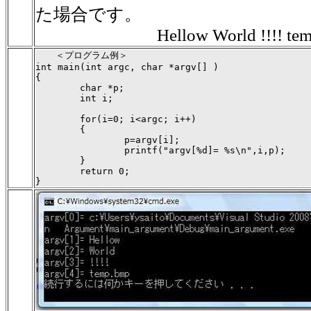
た場合です。
Hellow World !!!! tem
  　＜プログラム例＞

int main(int argc, char *argv[] )

{

        char *p;

        int i;

        for(i=0; i<argc; i++)

        {

                p=argv[i];

                printf("argv[%d]= %s\n",i,p);

        }

        return 0;

}