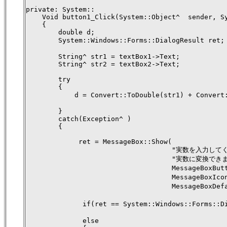
private: System::

    Void button1_Click(System::Object^  sender, Sy
    {

        double d;       

        System::Windows::Forms::DialogResult re
        String^ str1 = textBox1->Text;

        String^ str2 = textBox2->Text;  

        try                                       
        {

            d = Convert::ToDouble(str1) + Conv
                                                  
        }

        catch(Exception^ )

        {

             ret = MessageBox::Show(

                                    "実数を入力し
                                    "実数に変換
                                    MessageBox
                                    MessageBox
                                    MessageBo
                                             
              if(ret == System::Windows::Forms::Di
                                               
              else
