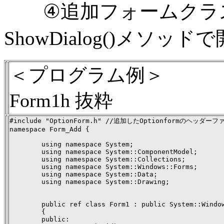
④追加フォームクラス
ShowDialog()メソッド
＜プログラム例＞
Form1h 抜粋
#include "OptionForm.h" //追加したOptionformのヘッダ
namespace Form_Add {

        using namespace System;

        using namespace System::ComponentModel;

        using namespace System::Collections;

        using namespace System::Windows::Forms;

        using namespace System::Data;

        using namespace System::Drawing;

        public ref class Form1 : public System::Window
        {

        public:
