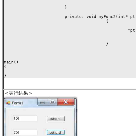
                         }

                         private: void myFunc2(int* ptr
                                          {

                                                   *ptr
                                          }

main()

{

}
＜実行結果＞