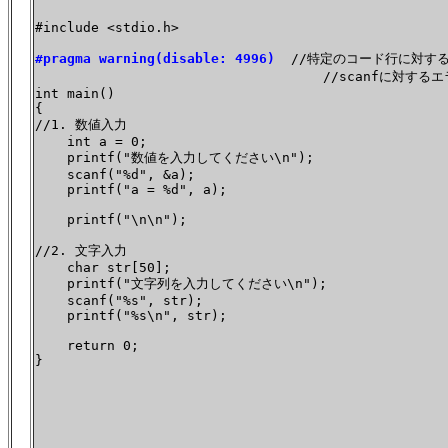
#include <stdio.h>

#pragma warning(disable: 4996)
  //特定のコード行に対す
                                    //scanfに対
int main()

{

//1. 数値入力

    int a = 0;

    printf("数値を入力してください\n");

    scanf("%d", &a);

    printf("a = %d", a);

    printf("\n\n");

//2. 文字入力

    char str[50];

    printf("文字列を入力してください\n");

    scanf("%s", str);

    printf("%s\n", str);

    return 0;

}
