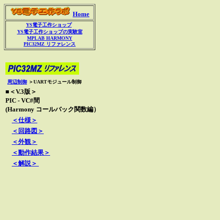
Home
YS電子工作ショップ
YS電子工作ショップの実験室
MPLAB HARMONY
PIC32MZ リファレンス
周辺制御
＞
UARTモジュール制御
■＜V.3版＞
PIC - VC#間
(Harmony コールバック関数編）
＜仕様＞
＜回路図＞
＜外観＞
＜動作結果＞
＜解説＞