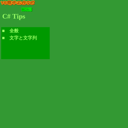
C# Tips
■
全般
■
文字と文字列