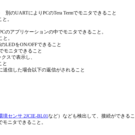
 別のUARTによりPCのTera Termでモニタできること
こと。
容を PCのアプリケーションの中でモニタできること。
こと。
EDをON/OFFできること
ンでモニタできること
ボックスで表示し、
こと
に送信した場合以下の返信がされること
境センサ 2JCIE-BL01
など）なども検出して、接続ができるこ
晶でモニタできること。