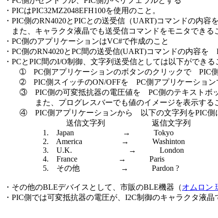
・PC側がセントラル、PIC側がペリフェラルとする
・PICはPIC32MZ2048EFH100を使用のこと。
・PIC側のRN4020とPICとの送受信（UART)コマンドの内容を
また、キャラクタ液晶でも送受信コマンドをモニタできる
・PC側のアプリケーションはVC#で作成のこと
・PC側のRN4020とPC間の送受信(UART)コマンドの内
・PCとPIC間のI/O制御、文字列送受信としては以下ができる
➀ PC側アプリケーションのボタンのクリックで PIC側のL
➁ PIC側スイッチのON/OFFを PC側アプリケーショ
③ PIC側の可変抵抗器の電圧値を PC側のテキスト
また、プログレスバーでも値のイメージを表示する
④ PIC側アプリケーションから 以下の文字列をPIC側
送信文字列 返信文字列
1. Japan → Tokyo
2. America → Washinton
3. U.K. → London
4. France → Paris
5. その他 → Pardon ?
・その他のBLEデバイスとして、市販のBLE機器（
オムロン 環
・PIC側では可変抵抗器の電圧が、I2C制御のキャラクタ液