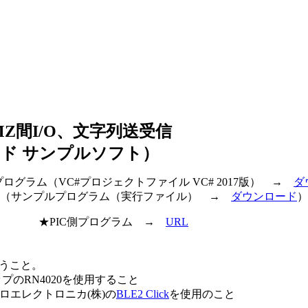
2MZ間I/O、文字列送受信
サンプルソフト）
ログラム（VC#プロジェクトファイル VC# 2017版） →
ダ
（サンプルプログラム（実行ファイル） →
ダウンロード
）
グラム →
URL
を行うこと。
ップのRN4020を使用すること
ロエレクトロニカ(株)の
BLE2 Click
を使用のこと